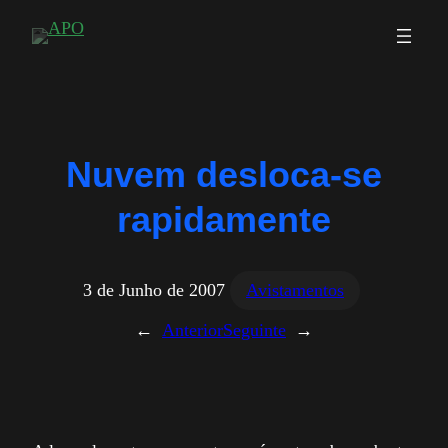
Saltar
para
o
conteúdo
Nuvem desloca-se
rapidamente
3 de Junho de 2007
Avistamentos
←
Anterior
Seguinte
→